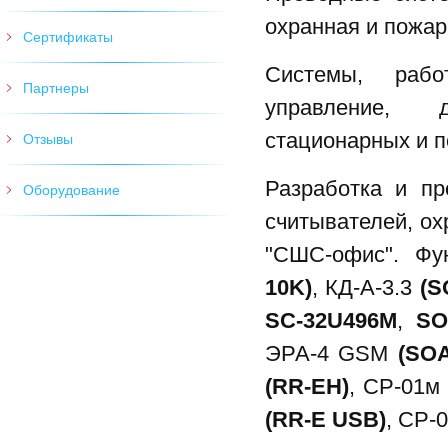
охранная и пожар
Сертификаты
Системы, раб
Партнеры
управление, д
стационарных и 
Отзывы
Разработка и пр
Оборудование
считывателей, ох
"СШС-офис". Фу
10K)
, КД-А-3.3
(S
SC-32U496M
,
SO
ЭРА-4 GSM
(SOA
(RR-EH)
, СР-01
(RR-E USB)
, СР-